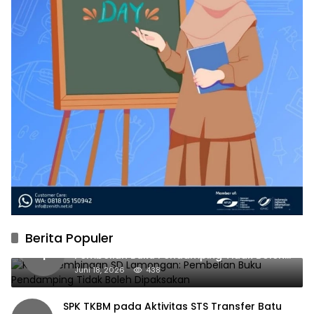
Berita Populer
Kabid Pembinaan SD Lamongan:
1
Pembelian Buku Pendamping Tidak Boleh
Dipaksakan
Juni 18, 2026
438
SPK TKBM pada Aktivitas STS Transfer Batu