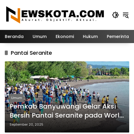
Langsung
ke
konten
Beranda
Umum
Ekonomi
Hukum
Pemerintah
Pantai Seranite
Umum
Pemkab Banyuwangi Gelar Aksi
Bersih Pantai Seranite pada World
Cleanup Day
September 20, 2025