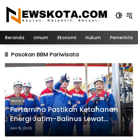
Langsung
ke
konten
Beranda
Umum
Ekonomi
Hukum
Pemerintah
Pasokan BBM Pariwisata
Bisnis
Pertamina Pastikan Ketahanan
Energi Jatim-Balinus Lewat
Pengawasan Intensif
Juni 15, 2026