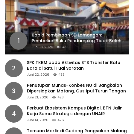
Kabid Pembinaan SD Lamongan:
1
Pembelian Buku Pendamping Tidak Boleh
Dipaksakan
Juni 18, 2026
438
SPK TKBM pada Aktivitas STS Transfer Batu
2
Bara di Satui Tuai Sorotan
Juni 22, 2026
433
Penutupan Munas-Konbes NU di Bangkalan
3
Dipersiapkan Matang, Gus Ipul Turun Tangan
Juni 21, 2026
428
Perkuat Ekosistem Kampus Digital, BTN Jalin
4
Kerja Sama Strategis dengan UNAIR
Juni 14, 2026
426
Temuan Mortir di Gudang Rongsokan Malang