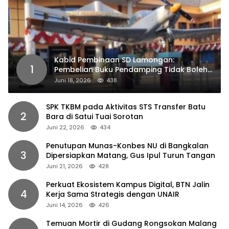
Kabid Pembinaan SD Lamongan:
1
Pembelian Buku Pendamping Tidak Boleh
Dipaksakan
Juni 18, 2026
438
SPK TKBM pada Aktivitas STS Transfer Batu
2
Bara di Satui Tuai Sorotan
Juni 22, 2026
434
Penutupan Munas-Konbes NU di Bangkalan
3
Dipersiapkan Matang, Gus Ipul Turun Tangan
Juni 21, 2026
428
Perkuat Ekosistem Kampus Digital, BTN Jalin
4
Kerja Sama Strategis dengan UNAIR
Juni 14, 2026
426
Temuan Mortir di Gudang Rongsokan Malang