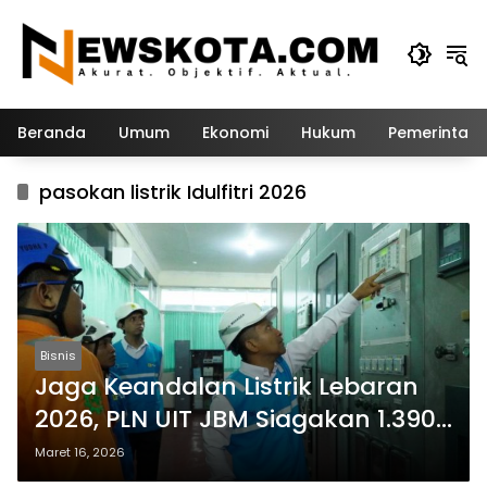
Langsung
ke
konten
Beranda
Umum
Ekonomi
Hukum
Pemerintah
pasokan listrik Idulfitri 2026
Bisnis
Jaga Keandalan Listrik Lebaran
2026, PLN UIT JBM Siagakan 1.390
Personel dan 16 Posko
Maret 16, 2026