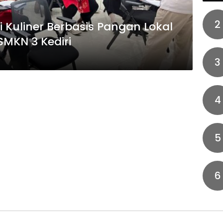
2
 Kuliner Berbasis Pangan Lokal
SMKN 3 Kediri
3
4
5
6