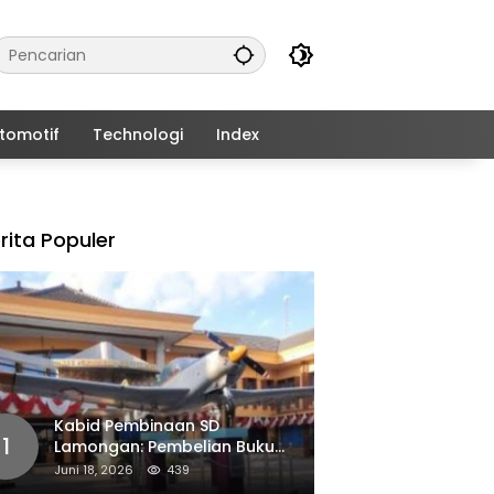
tomotif
Technologi
Index
rita Populer
Kabid Pembinaan SD
1
Lamongan: Pembelian Buku
Pendamping Tidak Boleh
Juni 18, 2026
439
Dipaksakan