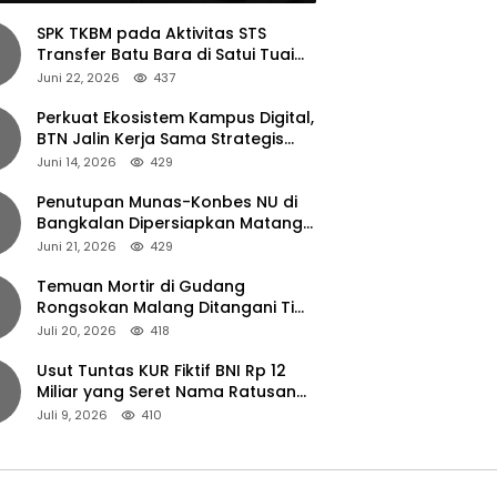
SPK TKBM pada Aktivitas STS
Transfer Batu Bara di Satui Tuai
Sorotan
Juni 22, 2026
437
Perkuat Ekosistem Kampus Digital,
BTN Jalin Kerja Sama Strategis
dengan UNAIR
Juni 14, 2026
429
Penutupan Munas-Konbes NU di
Bangkalan Dipersiapkan Matang,
Gus Ipul Turun Tangan
Juni 21, 2026
429
Temuan Mortir di Gudang
Rongsokan Malang Ditangani Tim
Gegana Polda Jatim
Juli 20, 2026
418
Usut Tuntas KUR Fiktif BNI Rp 12
Miliar yang Seret Nama Ratusan
Petani Jember
Juli 9, 2026
410