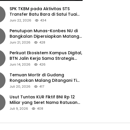
SPK TKBM pada Aktivitas STS
Transfer Batu Bara di Satui Tuai
Sorotan
Juni 22, 2026
434
Penutupan Munas-Konbes NU di
Bangkalan Dipersiapkan Matang,
Gus Ipul Turun Tangan
Juni 21, 2026
428
Perkuat Ekosistem Kampus Digital,
BTN Jalin Kerja Sama Strategis
dengan UNAIR
Juni 14, 2026
426
Temuan Mortir di Gudang
Rongsokan Malang Ditangani Tim
Gegana Polda Jatim
Juli 20, 2026
417
Usut Tuntas KUR Fiktif BNI Rp 12
Miliar yang Seret Nama Ratusan
Petani Jember
Juli 9, 2026
408