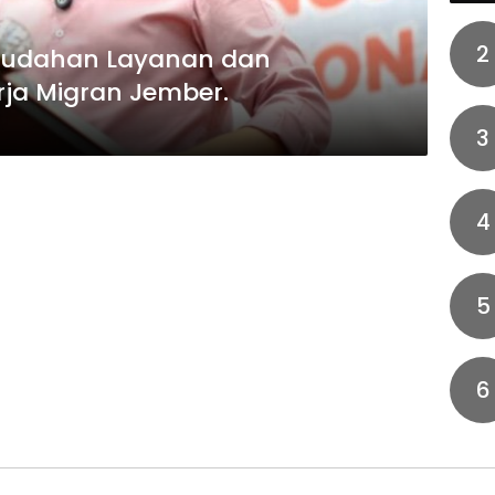
2
mudahan Layanan dan
rja Migran Jember.
3
4
5
6