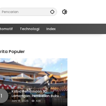
tomotif
Technologi
Index
rita Populer
Kabid Pembinaan SD
1
Lamongan: Pembelian Buku
Pendamping Tidak Boleh
Juni 18, 2026
438
Dipaksakan