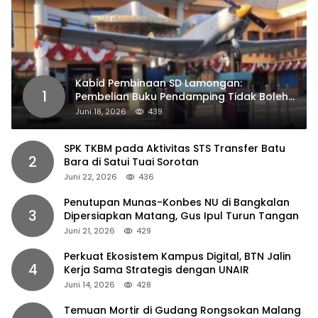
Kabid Pembinaan SD Lamongan:
1
Pembelian Buku Pendamping Tidak Boleh
Dipaksakan
Juni 18, 2026
439
SPK TKBM pada Aktivitas STS Transfer Batu
2
Bara di Satui Tuai Sorotan
Juni 22, 2026
436
Penutupan Munas-Konbes NU di Bangkalan
3
Dipersiapkan Matang, Gus Ipul Turun Tangan
Juni 21, 2026
429
Perkuat Ekosistem Kampus Digital, BTN Jalin
4
Kerja Sama Strategis dengan UNAIR
Juni 14, 2026
428
Temuan Mortir di Gudang Rongsokan Malang