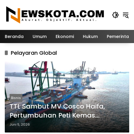
Langsung
ke
konten
Beranda
Umum
Ekonomi
Hukum
Pemerintah
Pelayaran Global
Bisnis
TTL Sambut MV Cosco Haifa,
Pertumbuhan Peti Kemas
Internasional Melonjak di Atas 90
Juni 5, 2026
Persen