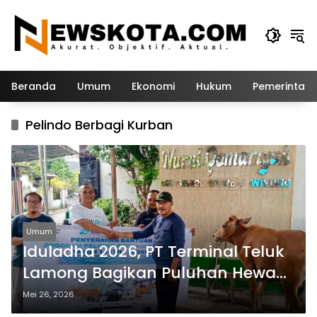
Langsung
ke
konten
Beranda
Umum
Ekonomi
Hukum
Pemerintah
Pelindo Berbagi Kurban
Umum
Iduladha 2026, PT Terminal Teluk
Lamong Bagikan Puluhan Hewan
Kurban untuk Masyarakat
Mei 26, 2026