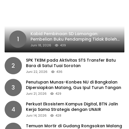
Kabid Pembinaan SD Lamongan:
1
Pembelian Buku Pendamping Tidak Boleh
Dipaksakan
Juni 18, 2026
439
SPK TKBM pada Aktivitas STS Transfer Batu
2
Bara di Satui Tuai Sorotan
Juni 22, 2026
436
Penutupan Munas-Konbes NU di Bangkalan
3
Dipersiapkan Matang, Gus Ipul Turun Tangan
Juni 21, 2026
429
Perkuat Ekosistem Kampus Digital, BTN Jalin
4
Kerja Sama Strategis dengan UNAIR
Juni 14, 2026
428
Temuan Mortir di Gudang Rongsokan Malang