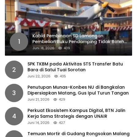
Kabid Pembinaan SD Lamongan:
1
Pembelian Buku Pendamping Tidak Boleh
Dipaksakan
Juni 18, 2026
439
SPK TKBM pada Aktivitas STS Transfer Batu
2
Bara di Satui Tuai Sorotan
Juni 22, 2026
435
Penutupan Munas-Konbes NU di Bangkalan
3
Dipersiapkan Matang, Gus Ipul Turun Tangan
Juni 21, 2026
429
Perkuat Ekosistem Kampus Digital, BTN Jalin
4
Kerja Sama Strategis dengan UNAIR
Juni 14, 2026
427
Temuan Mortir di Gudang Rongsokan Malang