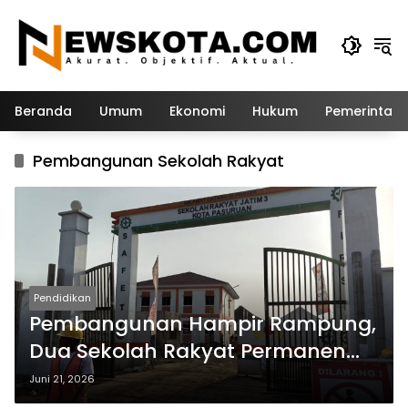
Langsung
ke
konten
Beranda
Umum
Ekonomi
Hukum
Pemerintah
Pembangunan Sekolah Rakyat
Pendidikan
Pembangunan Hampir Rampung,
Dua Sekolah Rakyat Permanen
Pasuruan Siap Dibuka
Juni 21, 2026