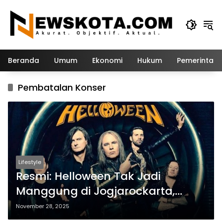
Langsung
ke
konten
Beranda
Umum
Ekonomi
Hukum
Pemerintah
Pembatalan Konser
Lifestyle
Resmi: Helloween Tak Jadi
Manggung di Jogjarockarta,
Dijadwal Ulang ke 2026
November 28, 2025