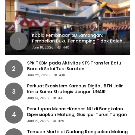
Kabid Pembinaan SD Lamongan:
1
Pembelian Buku Pendamping Tidak Boleh
Dipaksakan
Juni 18, 2026
440
SPK TKBM pada Aktivitas STS Transfer Batu
2
Bara di Satui Tuai Sorotan
Juni 22, 2026
438
Perkuat Ekosistem Kampus Digital, BTN Jalin
3
Kerja Sama Strategis dengan UNAIR
Juni 14, 2026
431
Penutupan Munas-Konbes NU di Bangkalan
4
Dipersiapkan Matang, Gus Ipul Turun Tangan
Juni 21, 2026
429
Temuan Mortir di Gudang Rongsokan Malang