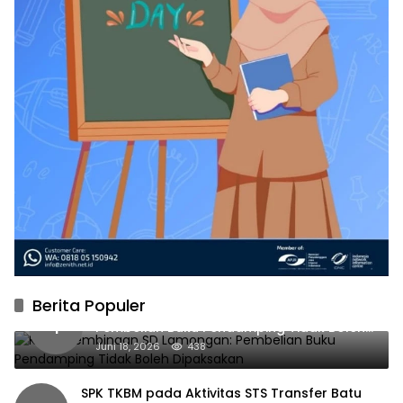
Berita Populer
Kabid Pembinaan SD Lamongan:
1
Pembelian Buku Pendamping Tidak Boleh
Dipaksakan
Juni 18, 2026
438
SPK TKBM pada Aktivitas STS Transfer Batu