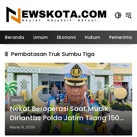
Langsung
ke
konten
Beranda
Umum
Ekonomi
Hukum
Pemerintah
Pembatasan Truk Sumbu Tiga
Umum
Nekat Beroperasi Saat Mudik,
Dirlantas Polda Jatim Tilang 150
Truk Sumbu Tiga
Maret 19, 2026