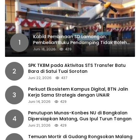
Kabid Pembinaan SD Lamongan:
1
Pembelian Buku Pendamping Tidak Boleh
Dipaksakan
Juni 18, 2026
439
SPK TKBM pada Aktivitas STS Transfer Batu
2
Bara di Satui Tuai Sorotan
Juni 22, 2026
437
Perkuat Ekosistem Kampus Digital, BTN Jalin
3
Kerja Sama Strategis dengan UNAIR
Juni 14, 2026
429
Penutupan Munas-Konbes NU di Bangkalan
4
Dipersiapkan Matang, Gus Ipul Turun Tangan
Juni 21, 2026
429
Temuan Mortir di Gudang Rongsokan Malang