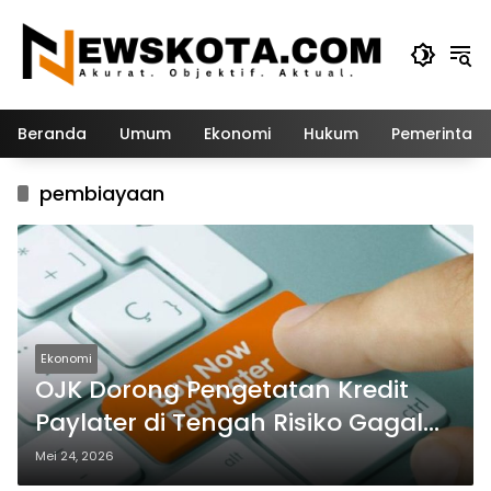
Langsung
ke
konten
Beranda
Umum
Ekonomi
Hukum
Pemerintah
pembiayaan
Ekonomi
OJK Dorong Pengetatan Kredit
Paylater di Tengah Risiko Gagal
Bayar
Mei 24, 2026