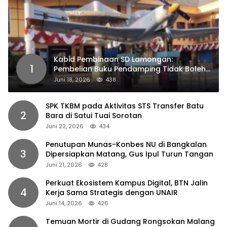
Kabid Pembinaan SD Lamongan:
1
Pembelian Buku Pendamping Tidak Boleh
Dipaksakan
Juni 18, 2026
438
SPK TKBM pada Aktivitas STS Transfer Batu
2
Bara di Satui Tuai Sorotan
Juni 22, 2026
434
Penutupan Munas-Konbes NU di Bangkalan
3
Dipersiapkan Matang, Gus Ipul Turun Tangan
Juni 21, 2026
428
Perkuat Ekosistem Kampus Digital, BTN Jalin
4
Kerja Sama Strategis dengan UNAIR
Juni 14, 2026
426
Temuan Mortir di Gudang Rongsokan Malang