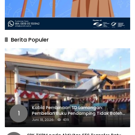
Berita Populer
Kabid Pembinaan SD Lamongan:
1
Pembelian Buku Pendamping Tidak Boleh
Dipaksakan
Juni 18, 2026
439