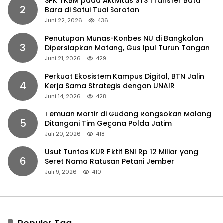
SPK TKBM pada Aktivitas STS Transfer Batu
2
Bara di Satui Tuai Sorotan
Juni 22, 2026
436
Penutupan Munas-Konbes NU di Bangkalan
3
Dipersiapkan Matang, Gus Ipul Turun Tangan
Juni 21, 2026
429
Perkuat Ekosistem Kampus Digital, BTN Jalin
4
Kerja Sama Strategis dengan UNAIR
Juni 14, 2026
428
Temuan Mortir di Gudang Rongsokan Malang
5
Ditangani Tim Gegana Polda Jatim
Juli 20, 2026
418
Usut Tuntas KUR Fiktif BNI Rp 12 Miliar yang
6
Seret Nama Ratusan Petani Jember
Juli 9, 2026
410
Populer Tag