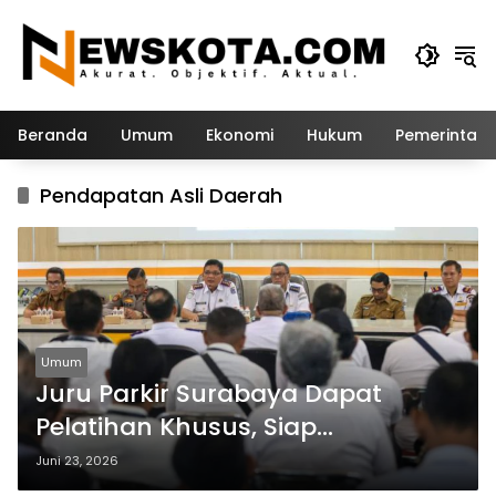
Langsung
ke
konten
Beranda
Umum
Ekonomi
Hukum
Pemerintah
Pendapatan Asli Daerah
Umum
Juru Parkir Surabaya Dapat
Pelatihan Khusus, Siap
Tingkatkan Pelayanan Publik
Juni 23, 2026