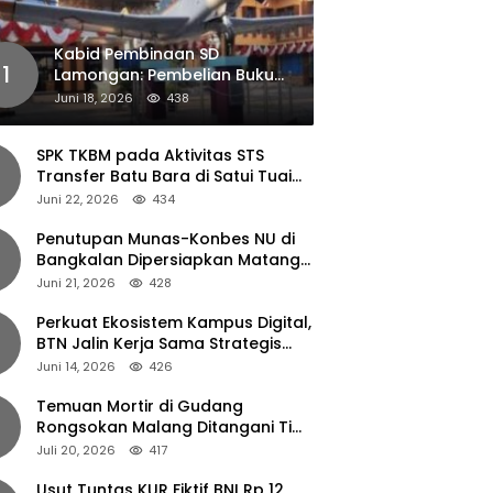
Kabid Pembinaan SD
1
Lamongan: Pembelian Buku
Pendamping Tidak Boleh
Juni 18, 2026
438
Dipaksakan
SPK TKBM pada Aktivitas STS
Transfer Batu Bara di Satui Tuai
Sorotan
Juni 22, 2026
434
Penutupan Munas-Konbes NU di
Bangkalan Dipersiapkan Matang,
Gus Ipul Turun Tangan
Juni 21, 2026
428
Perkuat Ekosistem Kampus Digital,
BTN Jalin Kerja Sama Strategis
dengan UNAIR
Juni 14, 2026
426
Temuan Mortir di Gudang
Rongsokan Malang Ditangani Tim
Gegana Polda Jatim
Juli 20, 2026
417
Usut Tuntas KUR Fiktif BNI Rp 12