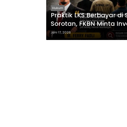
Hukum
Praktik LKS Berbayar d
Sorotan, FKBN Minta In
Juni 17, 2026