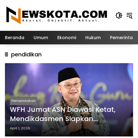
Langsung
ke
konten
Beranda
Umum
Ekonomi
Hukum
Pemerintah
pendidikan
Pemerintahan
WFH Jumat ASN Diawasi Ketat,
Mendikdasmen Siapkan
Mekanisme Kinerja
April 1, 2026