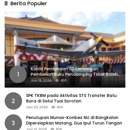
Berita Populer
Kabid Pembinaan SD Lamongan:
1
Pembelian Buku Pendamping Tidak Boleh
Dipaksakan
Juni 18, 2026
438
SPK TKBM pada Aktivitas STS Transfer Batu
2
Bara di Satui Tuai Sorotan
Juni 22, 2026
434
Penutupan Munas-Konbes NU di Bangkalan
3
Dipersiapkan Matang, Gus Ipul Turun Tangan
Juni 21, 2026
428