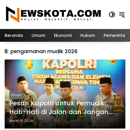
Langsung
ke
konten
Beranda
Umum
Ekonomi
Hukum
Pemerintah
pengamanan mudik 2026
Umum
Pesan Kapolri untuk Pemudik:
Hati-Hati di Jalan dan Jangan
Paksakan Diri
Maret 15, 2026