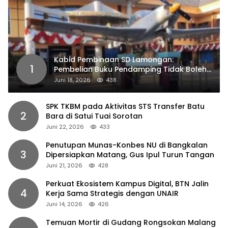
Kabid Pembinaan SD Lamongan:
1
Pembelian Buku Pendamping Tidak Boleh
Dipaksakan
Juni 18, 2026
438
SPK TKBM pada Aktivitas STS Transfer Batu
2
Bara di Satui Tuai Sorotan
Juni 22, 2026
433
Penutupan Munas-Konbes NU di Bangkalan
3
Dipersiapkan Matang, Gus Ipul Turun Tangan
Juni 21, 2026
428
Perkuat Ekosistem Kampus Digital, BTN Jalin
4
Kerja Sama Strategis dengan UNAIR
Juni 14, 2026
426
Temuan Mortir di Gudang Rongsokan Malang