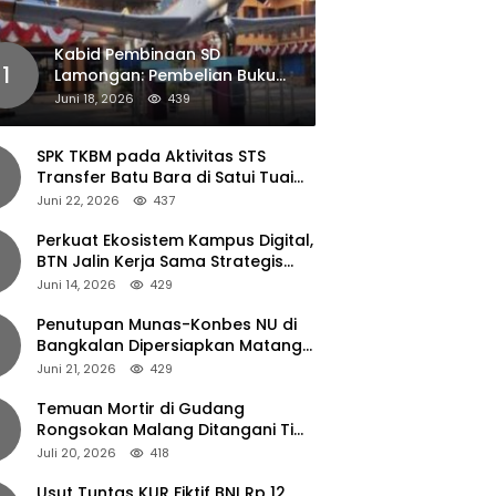
Kabid Pembinaan SD
1
Lamongan: Pembelian Buku
Pendamping Tidak Boleh
Juni 18, 2026
439
Dipaksakan
SPK TKBM pada Aktivitas STS
Transfer Batu Bara di Satui Tuai
Sorotan
Juni 22, 2026
437
Perkuat Ekosistem Kampus Digital,
BTN Jalin Kerja Sama Strategis
dengan UNAIR
Juni 14, 2026
429
Penutupan Munas-Konbes NU di
Bangkalan Dipersiapkan Matang,
Gus Ipul Turun Tangan
Juni 21, 2026
429
Temuan Mortir di Gudang
Rongsokan Malang Ditangani Tim
Gegana Polda Jatim
Juli 20, 2026
418
Usut Tuntas KUR Fiktif BNI Rp 12