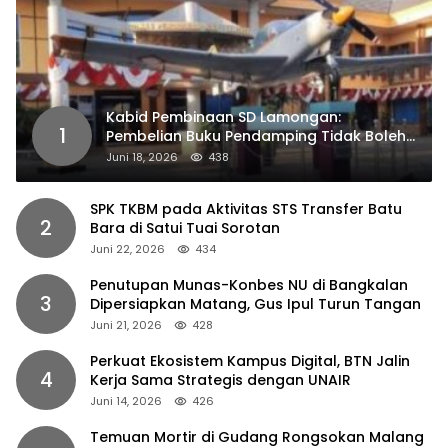
Kabid Pembinaan SD Lamongan:
1
Pembelian Buku Pendamping Tidak Boleh
Dipaksakan
Juni 18, 2026
438
SPK TKBM pada Aktivitas STS Transfer Batu
2
Bara di Satui Tuai Sorotan
Juni 22, 2026
434
Penutupan Munas-Konbes NU di Bangkalan
3
Dipersiapkan Matang, Gus Ipul Turun Tangan
Juni 21, 2026
428
Perkuat Ekosistem Kampus Digital, BTN Jalin
4
Kerja Sama Strategis dengan UNAIR
Juni 14, 2026
426
Temuan Mortir di Gudang Rongsokan Malang