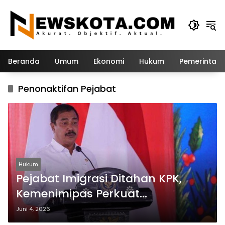
Langsung
ke
konten
Beranda
Umum
Ekonomi
Hukum
Pemerintah
Penonaktifan Pejabat
Hukum
Pejabat Imigrasi Ditahan KPK,
Kemenimipas Perkuat
Transparansi dan Akuntabilitas
Juni 4, 2026