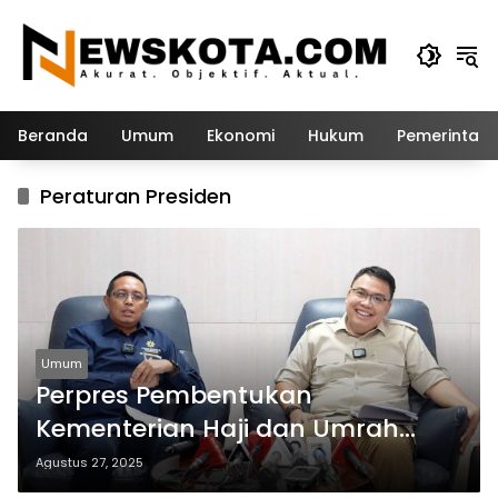
Langsung
ke
konten
Beranda
Umum
Ekonomi
Hukum
Pemerintah
Peraturan Presiden
Umum
Perpres Pembentukan
Kementerian Haji dan Umrah
Segera Diterbitkan Presiden
Agustus 27, 2025
Prabowo