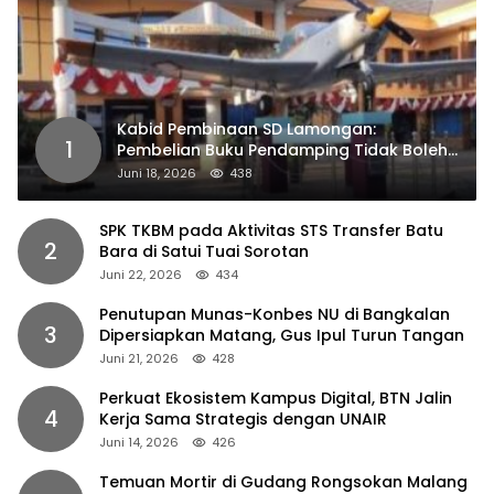
Kabid Pembinaan SD Lamongan:
1
Pembelian Buku Pendamping Tidak Boleh
Dipaksakan
Juni 18, 2026
438
SPK TKBM pada Aktivitas STS Transfer Batu
2
Bara di Satui Tuai Sorotan
Juni 22, 2026
434
Penutupan Munas-Konbes NU di Bangkalan
3
Dipersiapkan Matang, Gus Ipul Turun Tangan
Juni 21, 2026
428
Perkuat Ekosistem Kampus Digital, BTN Jalin
4
Kerja Sama Strategis dengan UNAIR
Juni 14, 2026
426
Temuan Mortir di Gudang Rongsokan Malang