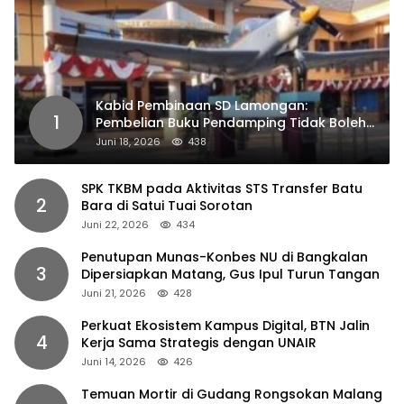
Kabid Pembinaan SD Lamongan:
1
Pembelian Buku Pendamping Tidak Boleh
Dipaksakan
Juni 18, 2026
438
SPK TKBM pada Aktivitas STS Transfer Batu
2
Bara di Satui Tuai Sorotan
Juni 22, 2026
434
Penutupan Munas-Konbes NU di Bangkalan
3
Dipersiapkan Matang, Gus Ipul Turun Tangan
Juni 21, 2026
428
Perkuat Ekosistem Kampus Digital, BTN Jalin
4
Kerja Sama Strategis dengan UNAIR
Juni 14, 2026
426
Temuan Mortir di Gudang Rongsokan Malang