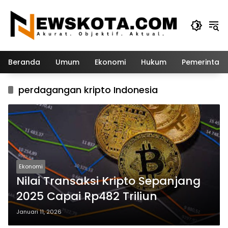
Langsung
ke
konten
Beranda
Umum
Ekonomi
Hukum
Pemerintah
perdagangan kripto Indonesia
Ekonomi
Nilai Transaksi Kripto Sepanjang
2025 Capai Rp482 Triliun
Januari 11, 2026