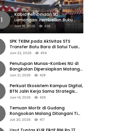
Kabid Pembinaan SD
1
Lamongan: Pembelian Buku
Pendamping Tidak Boleh
Juni 18, 2026
438
Dipaksakan
SPK TKBM pada Aktivitas STS
Transfer Batu Bara di Satui Tuai
Sorotan
Juni 22, 2026
434
Penutupan Munas-Konbes NU di
Bangkalan Dipersiapkan Matang,
Gus Ipul Turun Tangan
Juni 21, 2026
428
Perkuat Ekosistem Kampus Digital,
BTN Jalin Kerja Sama Strategis
dengan UNAIR
Juni 14, 2026
426
Temuan Mortir di Gudang
Rongsokan Malang Ditangani Tim
Gegana Polda Jatim
Juli 20, 2026
417
Usut Tuntas KUR Fiktif BNI Rp 12