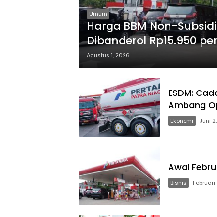
Umum
Harga BBM Non-Subsidi 
Dibanderol Rp15.950 per 
Agustus 1, 2026
ESDM: Cada
Ambang Op
Ekonomi
Juni 2
Awal Febru
Bisnis
Februari 