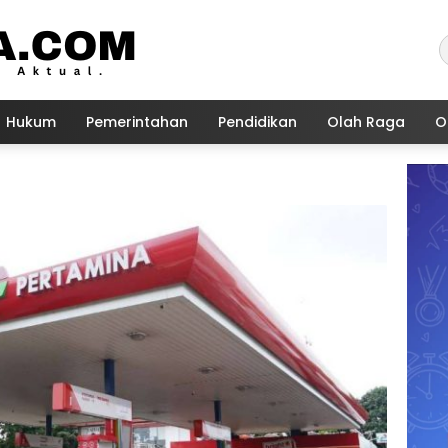
Hukum
Pemerintahan
Pendidikan
Olah Raga
O