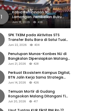
Kabid Pembinaan SD
1
Lamongan: Pembelian Buku
Pendamping Tidak Boleh
Juni 18, 2026
438
Dipaksakan
SPK TKBM pada Aktivitas STS
Transfer Batu Bara di Satui Tuai
Sorotan
Juni 22, 2026
434
Penutupan Munas-Konbes NU di
Bangkalan Dipersiapkan Matang,
Gus Ipul Turun Tangan
Juni 21, 2026
428
Perkuat Ekosistem Kampus Digital,
BTN Jalin Kerja Sama Strategis
dengan UNAIR
Juni 14, 2026
426
Temuan Mortir di Gudang
Rongsokan Malang Ditangani Tim
Gegana Polda Jatim
Juli 20, 2026
417
Usut Tuntas KUR Fiktif BNI Rp 12