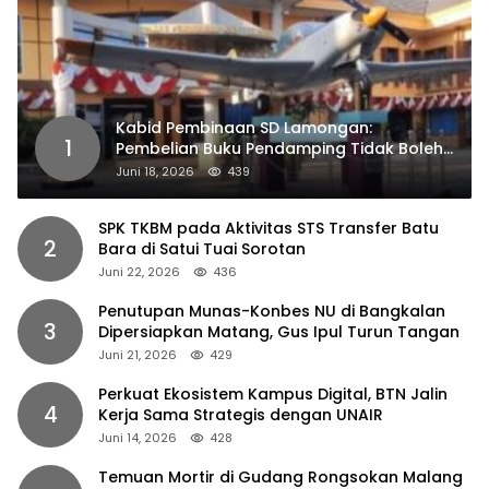
Kabid Pembinaan SD Lamongan:
1
Pembelian Buku Pendamping Tidak Boleh
Dipaksakan
Juni 18, 2026
439
SPK TKBM pada Aktivitas STS Transfer Batu
2
Bara di Satui Tuai Sorotan
Juni 22, 2026
436
Penutupan Munas-Konbes NU di Bangkalan
3
Dipersiapkan Matang, Gus Ipul Turun Tangan
Juni 21, 2026
429
Perkuat Ekosistem Kampus Digital, BTN Jalin
4
Kerja Sama Strategis dengan UNAIR
Juni 14, 2026
428
Temuan Mortir di Gudang Rongsokan Malang