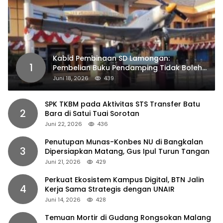
Kabid Pembinaan SD Lamongan:
1
Pembelian Buku Pendamping Tidak Boleh
Dipaksakan
Juni 18, 2026
439
SPK TKBM pada Aktivitas STS Transfer Batu
2
Bara di Satui Tuai Sorotan
Juni 22, 2026
436
Penutupan Munas-Konbes NU di Bangkalan
3
Dipersiapkan Matang, Gus Ipul Turun Tangan
Juni 21, 2026
429
Perkuat Ekosistem Kampus Digital, BTN Jalin
4
Kerja Sama Strategis dengan UNAIR
Juni 14, 2026
428
Temuan Mortir di Gudang Rongsokan Malang