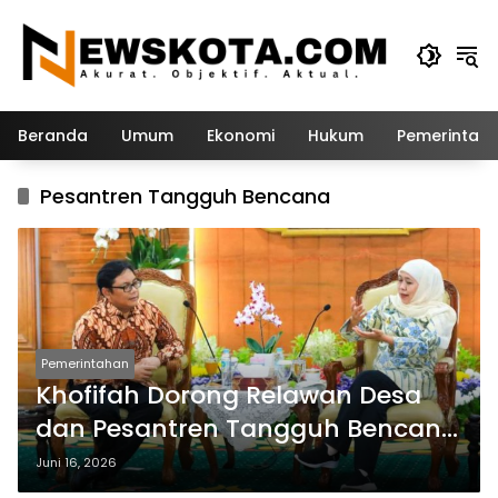
Langsung
ke
konten
Beranda
Umum
Ekonomi
Hukum
Pemerintah
Pesantren Tangguh Bencana
Pemerintahan
Khofifah Dorong Relawan Desa
dan Pesantren Tangguh Bencana
dalam Program SIAP SIAGA
Juni 16, 2026