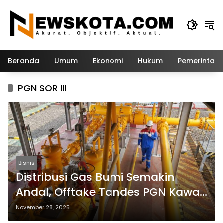
Langsung
ke
konten
Beranda
Umum
Ekonomi
Hukum
Pemerintah
PGN SOR III
Bisnis
Distribusi Gas Bumi Semakin
Andal, Offtake Tandes PGN Kawal
Penyaluran ke 59 Ribu SR dan 255
November 28, 2025
Industri