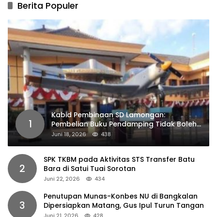
Berita Populer
Kabid Pembinaan SD Lamongan:
1
Pembelian Buku Pendamping Tidak Boleh
Dipaksakan
Juni 18, 2026
438
SPK TKBM pada Aktivitas STS Transfer Batu
2
Bara di Satui Tuai Sorotan
Juni 22, 2026
434
Penutupan Munas-Konbes NU di Bangkalan
3
Dipersiapkan Matang, Gus Ipul Turun Tangan
Juni 21, 2026
428