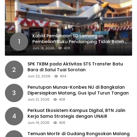
Kabid Pembinaan SD Lamongan:
1
Pembelian Buku Pendamping Tidak Boleh
Dipaksakan
Juni 18, 2026
438
SPK TKBM pada Aktivitas STS Transfer Batu
2
Bara di Satui Tuai Sorotan
Juni 22, 2026
434
Penutupan Munas-Konbes NU di Bangkalan
3
Dipersiapkan Matang, Gus Ipul Turun Tangan
Juni 21, 2026
428
Perkuat Ekosistem Kampus Digital, BTN Jalin
4
Kerja Sama Strategis dengan UNAIR
Juni 14, 2026
426
Temuan Mortir di Gudang Rongsokan Malang