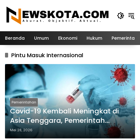
Langsung
ke
konten
Beranda
Umum
Ekonomi
Hukum
Pemerintah
Pintu Masuk Internasional
Pemerintahan
Covid-19 Kembali Meningkat di
Asia Tenggara, Pemerintah
Indonesia Minta Warga Waspada
Mei 28, 2026