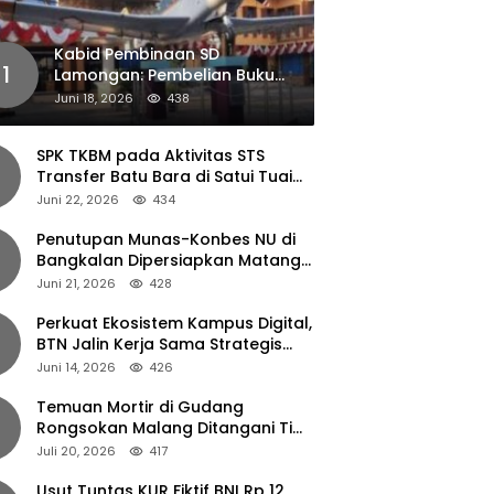
Kabid Pembinaan SD
1
Lamongan: Pembelian Buku
Pendamping Tidak Boleh
Juni 18, 2026
438
Dipaksakan
SPK TKBM pada Aktivitas STS
Transfer Batu Bara di Satui Tuai
Sorotan
Juni 22, 2026
434
Penutupan Munas-Konbes NU di
Bangkalan Dipersiapkan Matang,
Gus Ipul Turun Tangan
Juni 21, 2026
428
Perkuat Ekosistem Kampus Digital,
BTN Jalin Kerja Sama Strategis
dengan UNAIR
Juni 14, 2026
426
Temuan Mortir di Gudang
Rongsokan Malang Ditangani Tim
Gegana Polda Jatim
Juli 20, 2026
417
Usut Tuntas KUR Fiktif BNI Rp 12