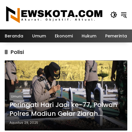
Langsung
ke
konten
Beranda
Umum
Ekonomi
Hukum
Pemerintah
Polisi
Umum
Peringati Hari Jadi ke-77, Polwan
Polres Madiun Gelar Ziarah
Rombongan di Taman Makam
Agustus 29, 2025
Pahlawan