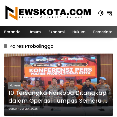
Langsung
ke
konten
Beranda
Umum
Ekonomi
Hukum
Pemerintah
Polres Probolinggo
Hukum
10 Tersangka Narkoba Ditangkap
dalam Operasi Tumpas Semeru di
Probolinggo
September 20, 2025