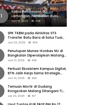
Kabid Pembinaan SD
1
Lamongan: Pembelian Buku
Pendamping Tidak Boleh
Juni 18, 2026
438
Dipaksakan
SPK TKBM pada Aktivitas STS
Transfer Batu Bara di Satui Tuai
Sorotan
Juni 22, 2026
434
Penutupan Munas-Konbes NU di
Bangkalan Dipersiapkan Matang,
Gus Ipul Turun Tangan
Juni 21, 2026
428
Perkuat Ekosistem Kampus Digital,
BTN Jalin Kerja Sama Strategis
dengan UNAIR
Juni 14, 2026
426
Temuan Mortir di Gudang
Rongsokan Malang Ditangani Tim
Gegana Polda Jatim
Juli 20, 2026
417
Usut Tuntas KUR Fiktif BNI Rp 12