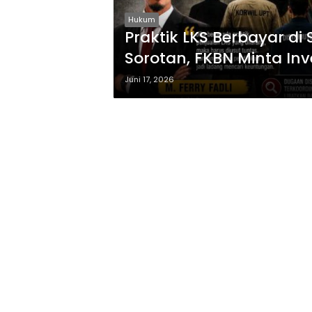
Hukum
Praktik LKS Berbayar d
Sorotan, FKBN Minta In
Juni 17, 2026