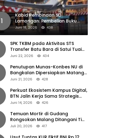
Kabid Pembinaan SD
1
Lamongan: Pembelian Buku
Pendamping Tidak Boleh
Juni 18, 2026
438
Dipaksakan
SPK TKBM pada Aktivitas STS
Transfer Batu Bara di Satui Tuai
Sorotan
Juni 22, 2026
434
Penutupan Munas-Konbes NU di
Bangkalan Dipersiapkan Matang,
Gus Ipul Turun Tangan
Juni 21, 2026
428
Perkuat Ekosistem Kampus Digital,
BTN Jalin Kerja Sama Strategis
dengan UNAIR
Juni 14, 2026
426
Temuan Mortir di Gudang
Rongsokan Malang Ditangani Tim
Gegana Polda Jatim
Juli 20, 2026
417
Usut Tuntas KUR Fiktif BNI Rp 12