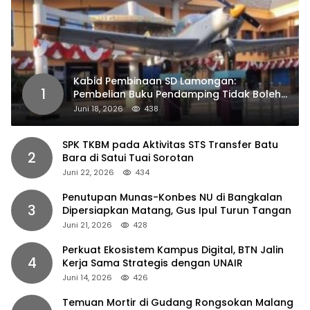
Kabid Pembinaan SD Lamongan:
1
Pembelian Buku Pendamping Tidak Boleh
Dipaksakan
Juni 18, 2026
438
SPK TKBM pada Aktivitas STS Transfer Batu
2
Bara di Satui Tuai Sorotan
Juni 22, 2026
434
Penutupan Munas-Konbes NU di Bangkalan
3
Dipersiapkan Matang, Gus Ipul Turun Tangan
Juni 21, 2026
428
Perkuat Ekosistem Kampus Digital, BTN Jalin
4
Kerja Sama Strategis dengan UNAIR
Juni 14, 2026
426
Temuan Mortir di Gudang Rongsokan Malang