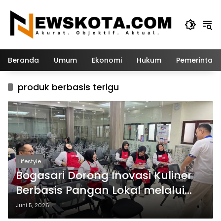
Langsung
ke
konten
Beranda
Umum
Ekonomi
Hukum
Pemerintah
produk berbasis terigu
Lifestyle
Bogasari Dorong Inovasi Kuliner
Berbasis Pangan Lokal melalui
Pelatihan Guru SMKN 3 Kediri
Juni 5, 2026