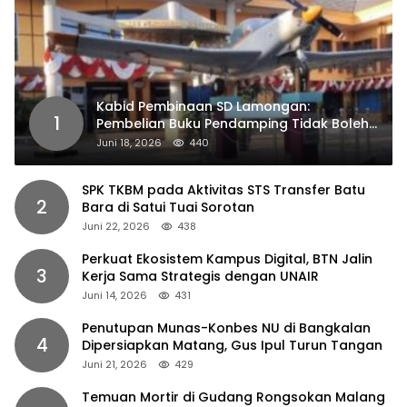
Kabid Pembinaan SD Lamongan:
1
Pembelian Buku Pendamping Tidak Boleh
Dipaksakan
Juni 18, 2026
440
SPK TKBM pada Aktivitas STS Transfer Batu
2
Bara di Satui Tuai Sorotan
Juni 22, 2026
438
Perkuat Ekosistem Kampus Digital, BTN Jalin
3
Kerja Sama Strategis dengan UNAIR
Juni 14, 2026
431
Penutupan Munas-Konbes NU di Bangkalan
4
Dipersiapkan Matang, Gus Ipul Turun Tangan
Juni 21, 2026
429
Temuan Mortir di Gudang Rongsokan Malang