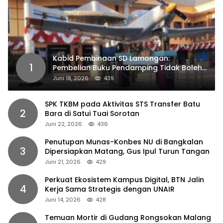
Kabid Pembinaan SD Lamongan:
1
Pembelian Buku Pendamping Tidak Boleh
Dipaksakan
Juni 18, 2026
439
SPK TKBM pada Aktivitas STS Transfer Batu
2
Bara di Satui Tuai Sorotan
Juni 22, 2026
436
Penutupan Munas-Konbes NU di Bangkalan
3
Dipersiapkan Matang, Gus Ipul Turun Tangan
Juni 21, 2026
429
Perkuat Ekosistem Kampus Digital, BTN Jalin
4
Kerja Sama Strategis dengan UNAIR
Juni 14, 2026
428
Temuan Mortir di Gudang Rongsokan Malang