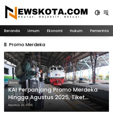
Langsung
ke
konten
Beranda
Umum
Ekonomi
Hukum
Pemerintah
Promo Merdeka
Bisnis
KAI Perpanjang Promo Merdeka
Hingga Agustus 2025, Tiket
Diskon 20 Persen!
Agustus 25, 2025