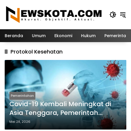
Langsung
ke
konten
Beranda
Umum
Ekonomi
Hukum
Pemerintah
Protokol Kesehatan
Pemerintahan
Covid-19 Kembali Meningkat di
Asia Tenggara, Pemerintah
Indonesia Minta Warga Waspada
Mei 28, 2026