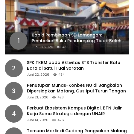
Kabid Pembinaan SD Lamongan:
1
Pembelian Buku Pendamping Tidak Boleh
Dipaksakan
Juni 18, 2026
438
SPK TKBM pada Aktivitas STS Transfer Batu
2
Bara di Satui Tuai Sorotan
Juni 22, 2026
434
Penutupan Munas-Konbes NU di Bangkalan
3
Dipersiapkan Matang, Gus Ipul Turun Tangan
Juni 21, 2026
428
Perkuat Ekosistem Kampus Digital, BTN Jalin
4
Kerja Sama Strategis dengan UNAIR
Juni 14, 2026
426
Temuan Mortir di Gudang Rongsokan Malang