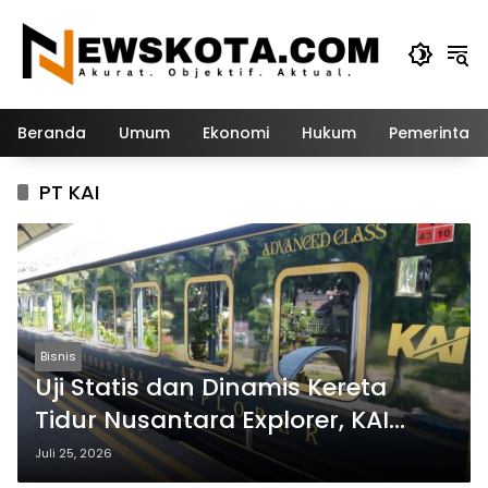
Langsung
ke
konten
Beranda
Umum
Ekonomi
Hukum
Pemerintah
PT KAI
Bisnis
Uji Statis dan Dinamis Kereta
Tidur Nusantara Explorer, KAI
Siapkan Layanan Mewah
Juli 25, 2026
Berkonsep Nusantara