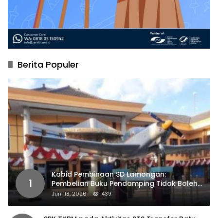
Berita Populer
Kabid Pembinaan SD Lamongan:
1
Pembelian Buku Pendamping Tidak Boleh
Dipaksakan
Juni 18, 2026
439