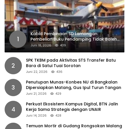
Kabid Pembinaan SD Lamongan:
1
Pembelian Buku Pendamping Tidak Boleh
Dipaksakan
Juni 18, 2026
439
SPK TKBM pada Aktivitas STS Transfer Batu
2
Bara di Satui Tuai Sorotan
Juni 22, 2026
436
Penutupan Munas-Konbes NU di Bangkalan
3
Dipersiapkan Matang, Gus Ipul Turun Tangan
Juni 21, 2026
429
Perkuat Ekosistem Kampus Digital, BTN Jalin
4
Kerja Sama Strategis dengan UNAIR
Juni 14, 2026
428
Temuan Mortir di Gudang Rongsokan Malang