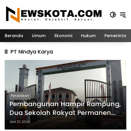
Langsung
ke
konten
Beranda
Umum
Ekonomi
Hukum
Pemerintah
PT Nindya Karya
Pendidikan
Pembangunan Hampir Rampung,
Dua Sekolah Rakyat Permanen
Pasuruan Siap Dibuka
Juni 21, 2026