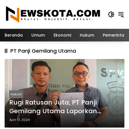
Langsung
ke
konten
Beranda
Umum
Ekonomi
Hukum
Pemerintah
PT Panji Gemilang Utama
Hukum
Rugi Ratusan Juta, PT Panji
Gemilang Utama Laporkan
Oknum Mengaku Media ke Polres
April 17, 2026
Gresik