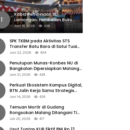
Kabid Pembinaan SD
1
Lamongan: Pembelian Buku
Pendamping Tidak Boleh
Juni 18, 2026
438
Dipaksakan
SPK TKBM pada Aktivitas STS
Transfer Batu Bara di Satui Tuai
Sorotan
Juni 22, 2026
434
Penutupan Munas-Konbes NU di
Bangkalan Dipersiapkan Matang,
Gus Ipul Turun Tangan
Juni 21, 2026
428
Perkuat Ekosistem Kampus Digital,
BTN Jalin Kerja Sama Strategis
dengan UNAIR
Juni 14, 2026
426
Temuan Mortir di Gudang
Rongsokan Malang Ditangani Tim
Gegana Polda Jatim
Juli 20, 2026
417
Usut Tuntas KUR Fiktif BNI Rp 12