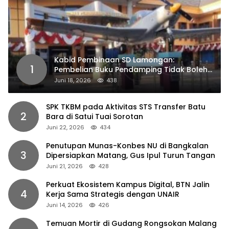
Kabid Pembinaan SD Lamongan:
1
Pembelian Buku Pendamping Tidak Boleh
Dipaksakan
Juni 18, 2026
438
SPK TKBM pada Aktivitas STS Transfer Batu
2
Bara di Satui Tuai Sorotan
Juni 22, 2026
434
Penutupan Munas-Konbes NU di Bangkalan
3
Dipersiapkan Matang, Gus Ipul Turun Tangan
Juni 21, 2026
428
Perkuat Ekosistem Kampus Digital, BTN Jalin
4
Kerja Sama Strategis dengan UNAIR
Juni 14, 2026
426
Temuan Mortir di Gudang Rongsokan Malang