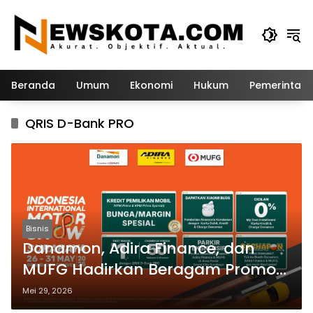
Langsung
ke
konten
Beranda
Umum
Ekonomi
Hukum
Pemerintah
QRIS D-Bank PRO
Bisnis
Danamon, Adira Finance, dan
MUFG Hadirkan Beragam Promo
Spesial di IIMS Surabaya 2026
Mei 29, 2026