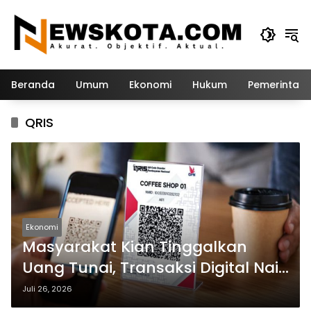
Langsung
ke
konten
Beranda
Umum
Ekonomi
Hukum
Pemerintah
QRIS
Ekonomi
Masyarakat Kian Tinggalkan
Uang Tunai, Transaksi Digital Naik
36,88 Persen
Juli 26, 2026