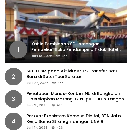
Kabid Pembinaan SD Lamongan:
1
Pembelian Buku Pendamping Tidak Boleh
Dipaksakan
Juni 18, 2026
438
SPK TKBM pada Aktivitas STS Transfer Batu
2
Bara di Satui Tuai Sorotan
Juni 22, 2026
433
Penutupan Munas-Konbes NU di Bangkalan
3
Dipersiapkan Matang, Gus Ipul Turun Tangan
Juni 21, 2026
428
Perkuat Ekosistem Kampus Digital, BTN Jalin
4
Kerja Sama Strategis dengan UNAIR
Juni 14, 2026
426