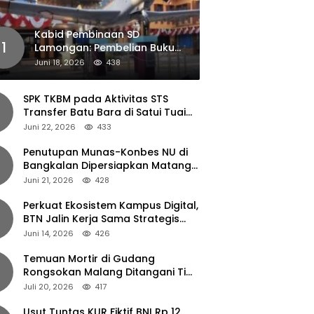
Kabid Pembinaan SD
1
Lamongan: Pembelian Buku
Pendamping Tidak Boleh
Juni 18, 2026
438
Dipaksakan
SPK TKBM pada Aktivitas STS
Transfer Batu Bara di Satui Tuai
Sorotan
Juni 22, 2026
433
Penutupan Munas-Konbes NU di
Bangkalan Dipersiapkan Matang,
Gus Ipul Turun Tangan
Juni 21, 2026
428
Perkuat Ekosistem Kampus Digital,
BTN Jalin Kerja Sama Strategis
dengan UNAIR
Juni 14, 2026
426
Temuan Mortir di Gudang
Rongsokan Malang Ditangani Tim
Gegana Polda Jatim
Juli 20, 2026
417
Usut Tuntas KUR Fiktif BNI Rp 12