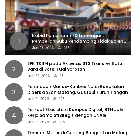
Kabid Pembinaan SD Lamongan:
1
Pembelian Buku Pendamping Tidak Boleh
Dipaksakan
Juni 18, 2026
438
SPK TKBM pada Aktivitas STS Transfer Batu
2
Bara di Satui Tuai Sorotan
Juni 22, 2026
434
Penutupan Munas-Konbes NU di Bangkalan
3
Dipersiapkan Matang, Gus Ipul Turun Tangan
Juni 21, 2026
428
Perkuat Ekosistem Kampus Digital, BTN Jalin
4
Kerja Sama Strategis dengan UNAIR
Juni 14, 2026
426
Temuan Mortir di Gudang Rongsokan Malang