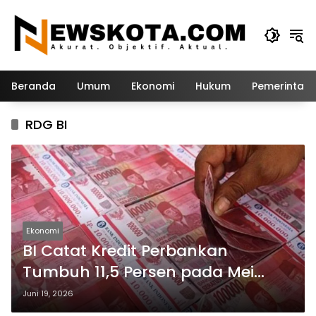
Langsung
ke
konten
Beranda
Umum
Ekonomi
Hukum
Pemerintah
RDG BI
Ekonomi
BI Catat Kredit Perbankan
Tumbuh 11,5 Persen pada Mei
2026
Juni 19, 2026