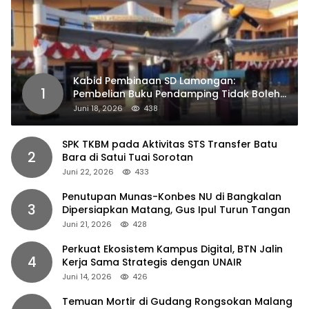
Kabid Pembinaan SD Lamongan:
1
Pembelian Buku Pendamping Tidak Boleh
Dipaksakan
Juni 18, 2026
438
SPK TKBM pada Aktivitas STS Transfer Batu
2
Bara di Satui Tuai Sorotan
Juni 22, 2026
433
Penutupan Munas-Konbes NU di Bangkalan
3
Dipersiapkan Matang, Gus Ipul Turun Tangan
Juni 21, 2026
428
Perkuat Ekosistem Kampus Digital, BTN Jalin
4
Kerja Sama Strategis dengan UNAIR
Juni 14, 2026
426
Temuan Mortir di Gudang Rongsokan Malang