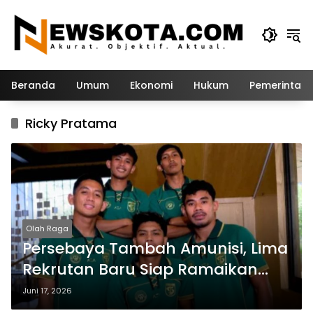
Langsung
ke
konten
Beranda
Umum
Ekonomi
Hukum
Pemerintah
Ricky Pratama
Olah Raga
Persebaya Tambah Amunisi, Lima
Rekrutan Baru Siap Ramaikan
Persaingan Tim
Juni 17, 2026