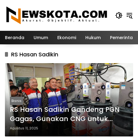
Langsung
ke
konten
Beranda
Umum
Ekonomi
Hukum
Pemerintah
RS Hasan Sadikin
Bisnis
RS Hasan Sadikin Gandeng PGN
Gagas, Gunakan CNG untuk
Operasional Ramah Lingkungan
Agustus 11, 2025