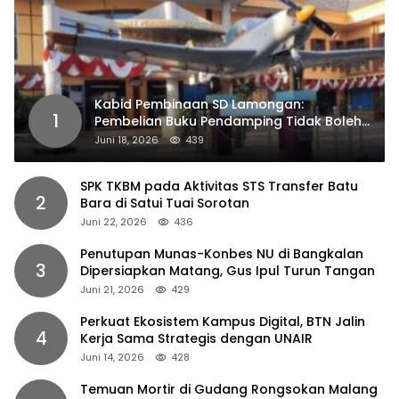
Kabid Pembinaan SD Lamongan:
1
Pembelian Buku Pendamping Tidak Boleh
Dipaksakan
Juni 18, 2026
439
SPK TKBM pada Aktivitas STS Transfer Batu
2
Bara di Satui Tuai Sorotan
Juni 22, 2026
436
Penutupan Munas-Konbes NU di Bangkalan
3
Dipersiapkan Matang, Gus Ipul Turun Tangan
Juni 21, 2026
429
Perkuat Ekosistem Kampus Digital, BTN Jalin
4
Kerja Sama Strategis dengan UNAIR
Juni 14, 2026
428
Temuan Mortir di Gudang Rongsokan Malang