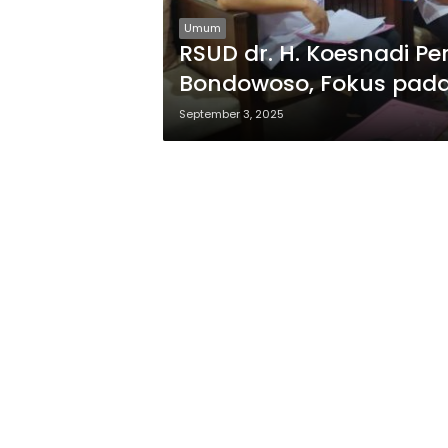
Umum
RSUD dr. H. Koesnadi P
Bondowoso, Fokus pada 
September 3, 2025