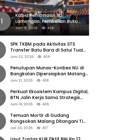
Kabid Pembinaan SD
1
Lamongan: Pembelian Buku
Pendamping Tidak Boleh
Juni 18, 2026
438
Dipaksakan
SPK TKBM pada Aktivitas STS
Transfer Batu Bara di Satui Tuai
Sorotan
Juni 22, 2026
434
Penutupan Munas-Konbes NU di
Bangkalan Dipersiapkan Matang,
Gus Ipul Turun Tangan
Juni 21, 2026
428
Perkuat Ekosistem Kampus Digital,
BTN Jalin Kerja Sama Strategis
dengan UNAIR
Juni 14, 2026
426
Temuan Mortir di Gudang
Rongsokan Malang Ditangani Tim
Gegana Polda Jatim
Juli 20, 2026
417
Usut Tuntas KUR Fiktif BNI Rp 12