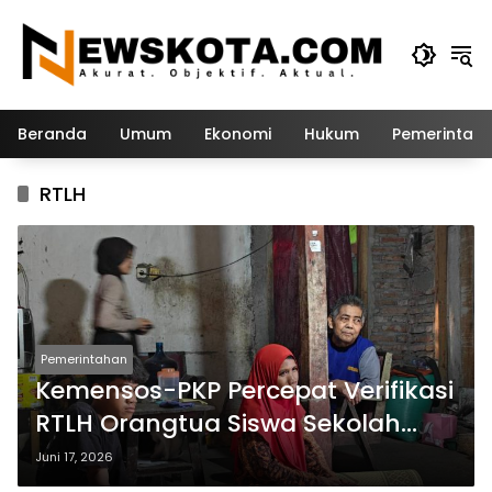
Langsung
ke
konten
Beranda
Umum
Ekonomi
Hukum
Pemerintah
RTLH
Pemerintahan
Kemensos-PKP Percepat Verifikasi
RTLH Orangtua Siswa Sekolah
Rakyat di Jatim
Juni 17, 2026