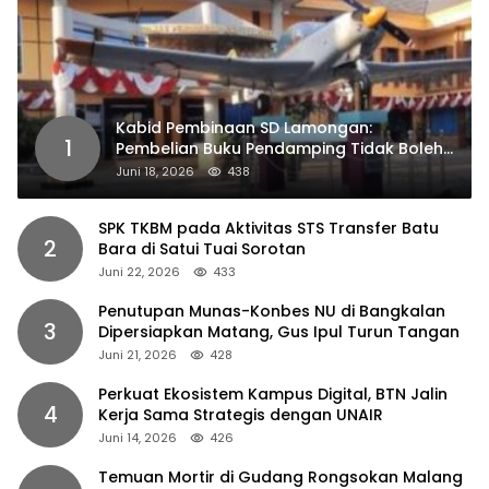
Kabid Pembinaan SD Lamongan:
1
Pembelian Buku Pendamping Tidak Boleh
Dipaksakan
Juni 18, 2026
438
SPK TKBM pada Aktivitas STS Transfer Batu
2
Bara di Satui Tuai Sorotan
Juni 22, 2026
433
Penutupan Munas-Konbes NU di Bangkalan
3
Dipersiapkan Matang, Gus Ipul Turun Tangan
Juni 21, 2026
428
Perkuat Ekosistem Kampus Digital, BTN Jalin
4
Kerja Sama Strategis dengan UNAIR
Juni 14, 2026
426
Temuan Mortir di Gudang Rongsokan Malang