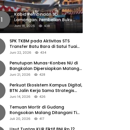
Kabid Pembinaan SD
1
Lamongan: Pembelian Buku
Pendamping Tidak Boleh
Juni 18, 2026
438
Dipaksakan
SPK TKBM pada Aktivitas STS
Transfer Batu Bara di Satui Tuai
Sorotan
Juni 22, 2026
434
Penutupan Munas-Konbes NU di
Bangkalan Dipersiapkan Matang,
Gus Ipul Turun Tangan
Juni 21, 2026
428
Perkuat Ekosistem Kampus Digital,
BTN Jalin Kerja Sama Strategis
dengan UNAIR
Juni 14, 2026
426
Temuan Mortir di Gudang
Rongsokan Malang Ditangani Tim
Gegana Polda Jatim
Juli 20, 2026
417
Usut Tuntas KUR Fiktif BNI Rp 12