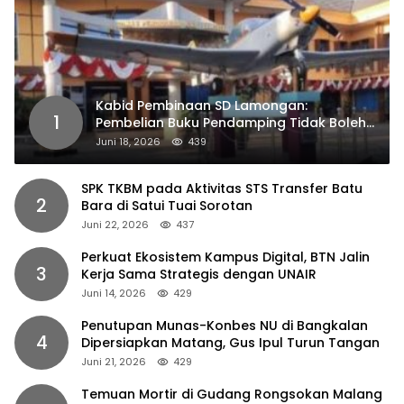
Kabid Pembinaan SD Lamongan:
1
Pembelian Buku Pendamping Tidak Boleh
Dipaksakan
Juni 18, 2026
439
SPK TKBM pada Aktivitas STS Transfer Batu
2
Bara di Satui Tuai Sorotan
Juni 22, 2026
437
Perkuat Ekosistem Kampus Digital, BTN Jalin
3
Kerja Sama Strategis dengan UNAIR
Juni 14, 2026
429
Penutupan Munas-Konbes NU di Bangkalan
4
Dipersiapkan Matang, Gus Ipul Turun Tangan
Juni 21, 2026
429
Temuan Mortir di Gudang Rongsokan Malang