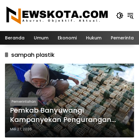
Langsung
ke
konten
Beranda
Umum
Ekonomi
Hukum
Pemerintah
sampah plastik
Pemerintahan
Pemkab Banyuwangi
Kampanyekan Pengurangan
Plastik Saat Pembagian Daging
Mei 27, 2026
Kurban